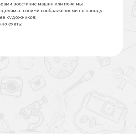
горами восстание машин или пока мы
оделимся своими соображениями по поводу:
рее художников;
жно ехать;